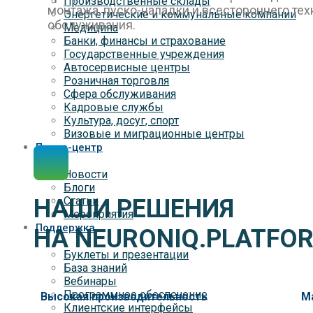
Производственные склады
монтажа, пуско-наладки и всестороннего те
Энергетические и коммунальные компании
обслуживания.
Медицина
Банки, финансы и страхование
Государственные учреждения
Автосервисные центры
Розничная торговля
Сфера обслуживания
Кадровые службы
Культура, досуг, спорт
Визовые и миграционные центры
Пресс-центр
Новости
Блоги
НАШИ РЕШЕНИЯ
Статьи
Мероприятия
Поддержка
НА NEURONIQ.PLATFOR
Буклеты и презентации
База знаний
Вебинары
Программное обеспечение
Высокая производительность
М
Клиентские интерфейсы