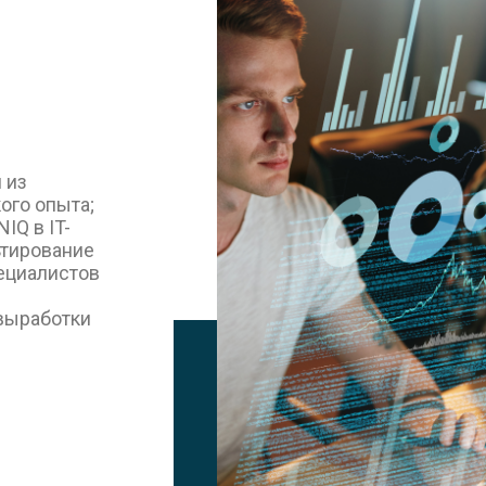
 из
ого опыта;
IQ в IT-
ьтирование
пециалистов
выработки