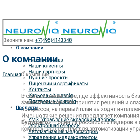
Звоните нам:
+7(495)4143348
О компании
О компании
Наши команда
Наши клиенты
Наши партнеры
Главная
О компании
Лучшие проекты
Лицензии и сертификаты
Контакты
В современном мире, где эффективность би
Карьера с Neuroniq
Платформа Neuroniq
зависит от скорости принятия решений и сл
Продукты
процессов, на первый план выходят интелле
Именно такие решения предлагает компания
YMS. Управление складским двором
Будущего
» — один из российских лидеров в
Электронная очередь
комплексных систем для автоматизации упр
Автоматизация медосмотров
Управление медиаконтентом