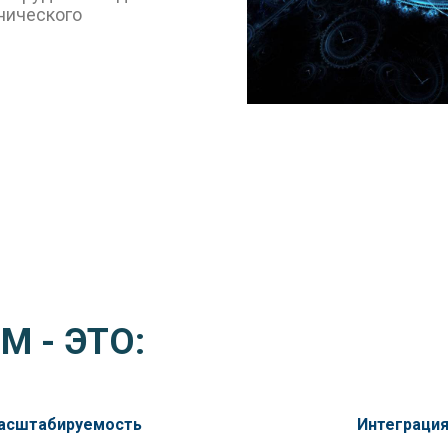
хнического
M - ЭТО:
асштабируемость
Интеграци