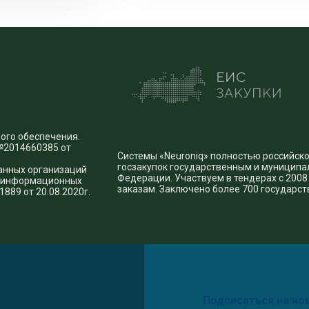
ого обеспечения.
№2014660385 от
Системы «Neuroniq» полностью российск
госзакупок государственным и муницип
анных организаций
Федерации. Участвуем в тендерах с 200
и информационных
заказам. Заключено более 700 государс
889 от 20.08.2020г.
Подписаться на но