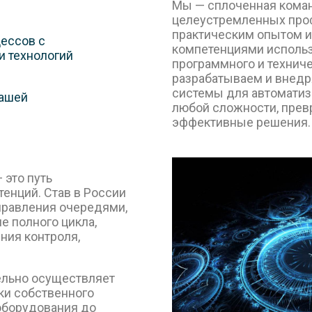
Мы — сплоченная коман
целеустремленных про
практическим опытом 
ессов с
компетенциями исполь
 технологий
программного и технич
разрабатываем и внедр
системы для автоматиз
Вашей
любой сложности, прев
эффективные решения.
 это путь
енций. Став в России
правления очередями,
 полного цикла,
ния контроля,
ельно осуществляет
ки собственного
оборудования до