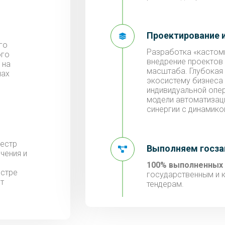
Проектирование 
го
Разработка «кастом
ого
внедрение проектов
 на
масштаба. Глубокая 
нах
экосистему бизнеса
индивидуальной опе
модели автоматизац
синергии с динамико
еестр
Выполняем госз
чения и
100% выполненных
естре
государственным и 
т
тендерам.