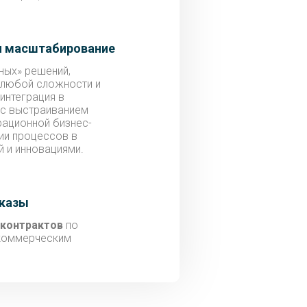
и масштабирование
ных» решений,
 любой сложности и
интеграция в
 с выстраиванием
рационной бизнес-
ии процессов в
й и инновациями.
аказы
 контрактов
по
коммерческим